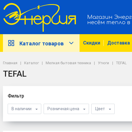
Магазин Энерг
несём тепло в
Скидки
Доставка
Каталог товаров
Главная
Каталог
Мелкая бытовая техника
Утюги
TEFAL
TEFAL
Фильтр
В наличии
Розничная цена
Цвет