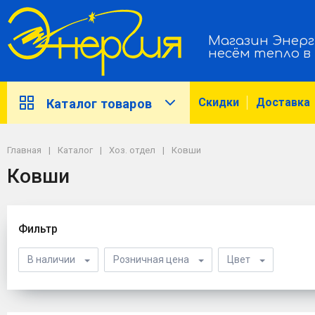
Магазин Энерг
несём тепло в
Скидки
Доставка
Каталог товаров
Главная
Каталог
Хоз. отдел
Ковши
Ковши
Фильтр
В наличии
Розничная цена
Цвет