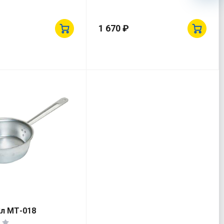
1 670 ₽
2л МТ-018