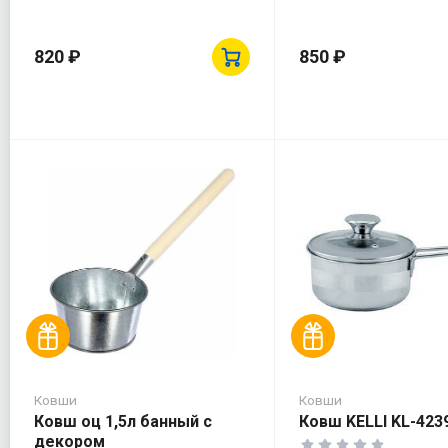
820 ₽
850 ₽
Ковши
Ковши
Ковш оц 1,5л банный с
Ковш KELLI KL-4239
декором