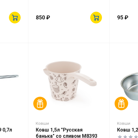
850 ₽
95 ₽
Ковши
Ковши
 0,7л
Ковш 1,5л "Русская
Ковш 1,
банька" со сливом М8393