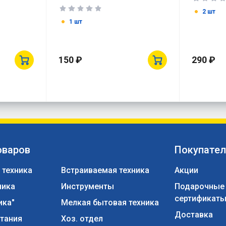
2 шт
1 шт
150 ₽
290 ₽
оваров
Покупате
 техника
Встраиваемая техника
Акции
ника
Инструменты
Подарочные
сертификат
ика"
Мелкая бытовая техника
Доставка
тания
Хоз. отдел