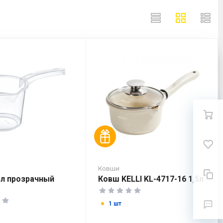
Ковши
5л прозрачный
Ковш KELLI KL-4717-16 1,5л
1 шт