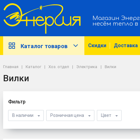
Магазин Энерг
несём тепло в
Скидки
Доставка
Каталог товаров
Главная
Каталог
Хоз. отдел
Электрика
Вилки
Вилки
Фильтр
В наличии
Розничная цена
Цвет