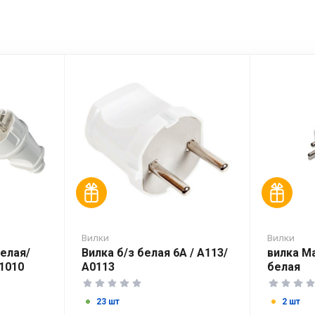
Вилки
Вилки
белая/
Вилка б/з белая 6А / А113/
вилка Ma
1010
А0113
белая
23 шт
2 шт