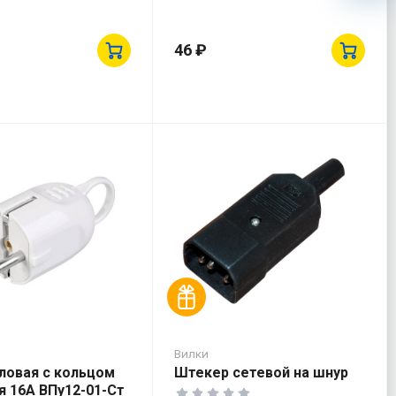
46 ₽
Вилки
гловая с кольцом
Штекер сетевой на шнур
я 16А ВПу12-01-Ст