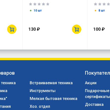
0056
IEK EVP1
10 шт
8 шт
130 ₽
100 ₽
оваров
Покупате
 техника
Встраиваемая техника
Акции
ника
Инструменты
Подарочные
сертификат
ика"
Мелкая бытовая техника
Доставка
тания
Хоз. отдел