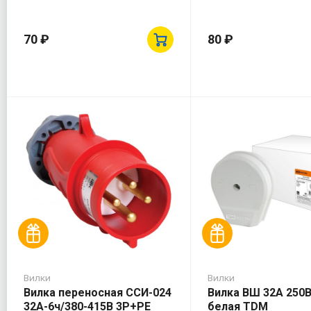
70 ₽
80 ₽
Вилки
Вилки
Вилка переносная ССИ-024
Вилка ВШ 32А 250
32А-6ч/380-415В 3Р+РЕ
белая TDM