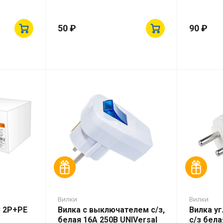
50 ₽
90 ₽
Вилки
Вилки
В 2Р+РЕ
Вилка с выключателем с/з,
Вилка у
белая 16А 250В UNIVersal
с/з бела