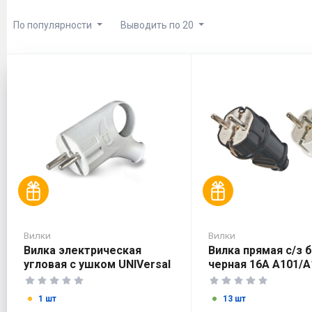
По популярности
Выводить по 20
Вилки
Вилки
Вилка электрическая
Вилка прямая с/з 
угловая с ушком UNIVersal
черная 16А А101/А
A112/A0112 /16А/250В/c
заземл.
1 шт
13 шт