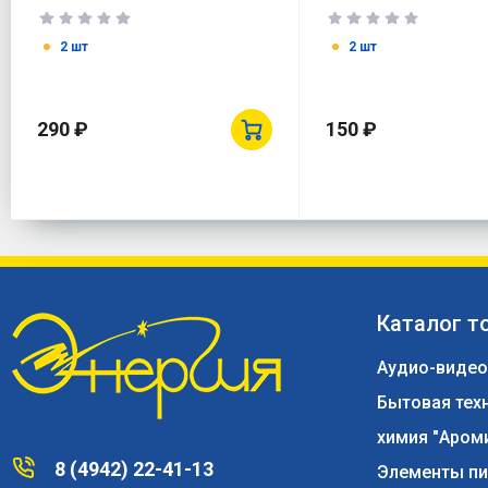
IP44 MAGNUM ИЭК
2 шт
2 шт
290 ₽
150 ₽
Каталог т
Аудио-видео
Бытовая тех
химия "Аром
8 (4942) 22-41-13
Элементы пи