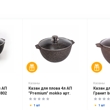
Казаны
Казаны
л АП
Казан для плова 4л АП
Казан дл
5802
"Premium" mokko арт.
Гранит b
54902
1 шт
1 шт