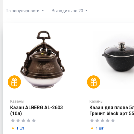
По популярности
Выводить по 20
Казаны
Казаны
Казан ALBERG AL-2603
Казан для плова 5
(10л)
Гранит black арт 5
1 шт
1 шт