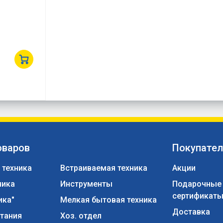
0
оваров
Покупате
 техника
Встраиваемая техника
Акции
ника
Инструменты
Подарочные
сертификат
ика"
Мелкая бытовая техника
Доставка
тания
Хоз. отдел