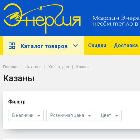
Магазин Энерг
несём тепло в
Скидки
Доставка
Каталог товаров
Главная
Каталог
Хоз. отдел
Казаны
Казаны
Фильтр
В наличии
Розничная цена
Цвет