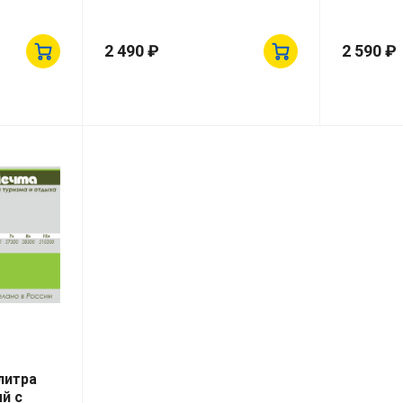
2 490 ₽
2 590 ₽
литра
й с