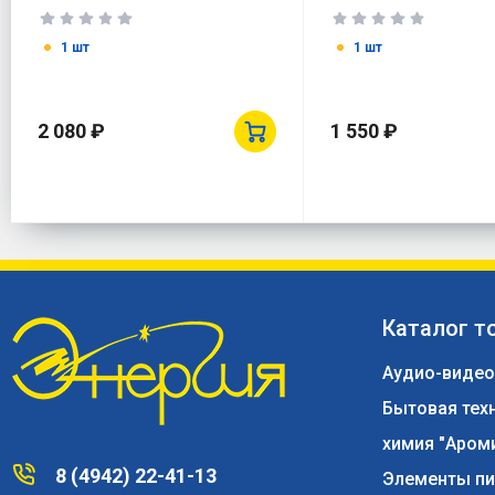
крышкой арт 44300
крышкой арт 5430
1 шт
1 шт
2 080 ₽
1 550 ₽
Каталог т
Аудио-видео
Бытовая тех
химия "Аром
8 (4942) 22-41-13
Элементы пи