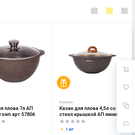
Казаны
я плова 7л АП
Казан для плова 4,5л со
rown арт 57806
стекл крышкой АП линия
Granit ultra black-gold
кгбг47
1 шт