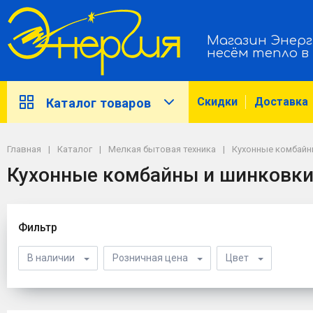
Магазин Энерг
несём тепло в
Скидки
Доставка
Каталог товаров
Главная
Каталог
Мелкая бытовая техника
Кухонные комбайн
Кухонные комбайны и шинковк
Фильтр
В наличии
Розничная цена
Цвет