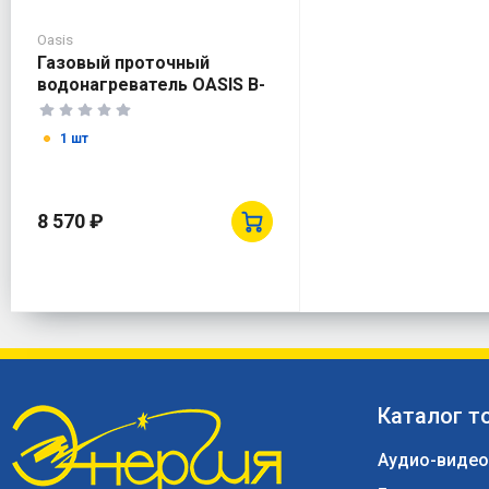
Oasis
Газовый проточный
водонагреватель OASIS B-
12W
1 шт
8 570 ₽
Каталог т
Аудио-видео