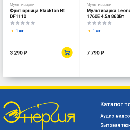
Мультиварки
Мультиварки
Фритюрница Blackton Bt
Мультиварка Leono
DF1110
1760E 4.5л 860Вт
1 шт
1 шт
3 290 ₽
7 790 ₽
Каталог т
Аудио-видео
Бытовая тех