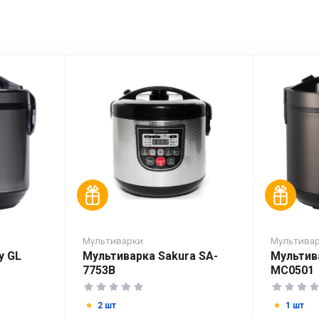
Мультиварки
Мультива
y GL
Мультиварка Sakura SA-
Мультив
7753B
MC0501
2 шт
1 шт