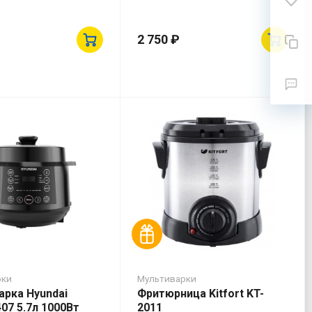
2 750 ₽
рки
Мультиварки
арка Hyundai
Фритюрница Kitfort KT-
07 5.7л 1000Вт
2011