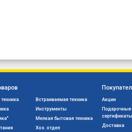
оваров
Покупате
 техника
Встраиваемая техника
Акции
ника
Инструменты
Подарочные
сертификат
ика"
Мелкая бытовая техника
Доставка
тания
Хоз. отдел