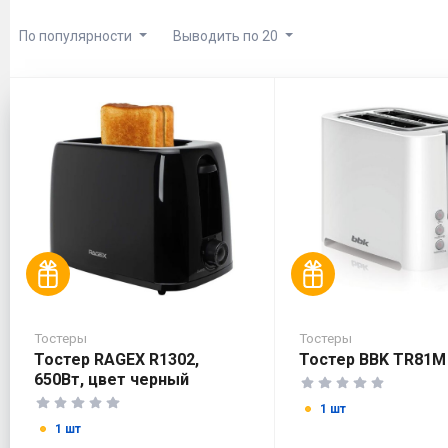
По популярности
Выводить по 20
Тостеры
Тостеры
Тостер RAGEX R1302,
Тостер BBK TR81M
650Вт, цвет черный
1 шт
1 шт