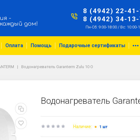
8 (4942) 22-41
ия -
8 (4942) 34-13
 каждый дом!
Пн-Сб: 9:00-18:00 / Вс: 10:00-
Оплата
Помощь
Подарочные сертификаты
ANTERM
Водонагреватель Garanterm Zulu 10 O
Водонагреватель Garant
Наличие:
1 шт