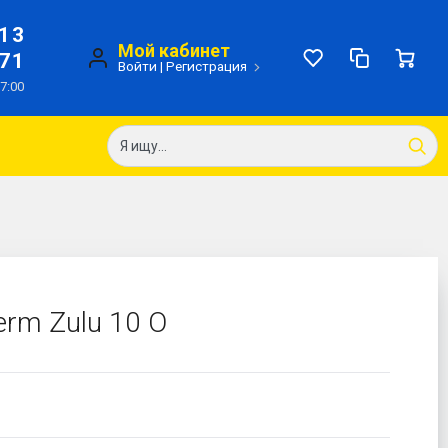
-13
Мой кабинет
-71
Войти
|
Регистрация
17:00
erm Zulu 10 O