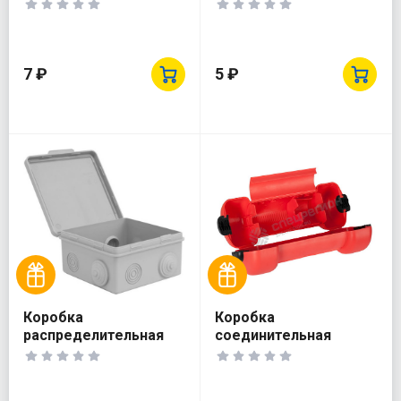
(10156)
7 ₽
5 ₽
Коробка
Коробка
распределительная
соединительная
ОП 100х100х50мм 7
защитная СВЕТОЗАР
каб. ввод. IP54 черн.
SV-55062 /IP44
TOKOV ELECTRIC TKE-