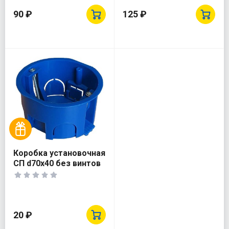
KR100-100-50-C5
90 ₽
125 ₽
Коробка установочная
СП d70х40 без винтов
пластик. лапки для г/к
Epplast 155174
20 ₽